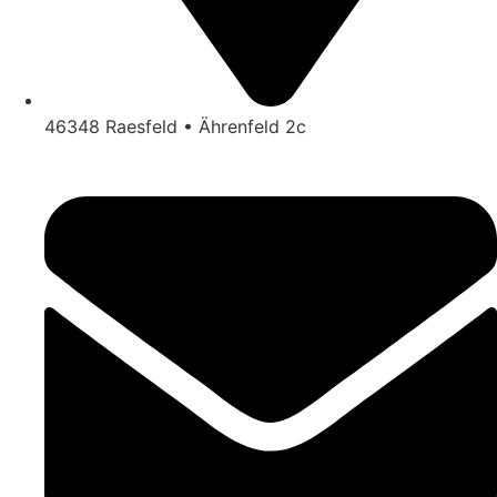
46348 Raesfeld • Ährenfeld 2c